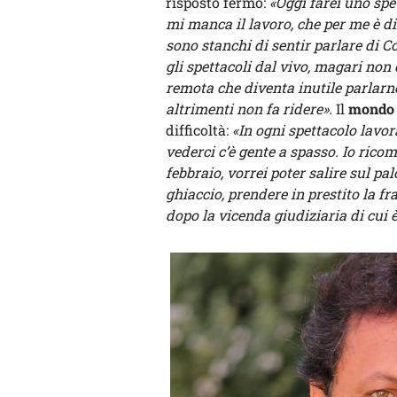
risposto fermo:
«Oggi farei uno spe
mi manca il lavoro, che per me è dile
sono stanchi di sentir parlare di 
gli spettacoli dal vivo, magari no
remota che diventa inutile parlarn
altrimenti non fa ridere».
Il
mondo 
difficoltà:
«In ogni spettacolo lavo
vederci c’è gente a spasso. Io ricom
febbraio, vorrei poter salire sul p
ghiaccio, prendere in prestito la 
dopo la vicenda giudiziaria di cui 