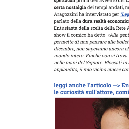
spettacoli
prima dell’avvento del
C
certa nostalgia
dei tempi andati, m
Aragozzini ha intervistato per
‘Leg
parlato della
dura realtà economic
Entusiasta della scelta della Rete
show il comico ha detto:
«Alla gen
permette di non pensare alle bollett
dicembre, non sapevamo ancora che
mondo intero. Finché non si trova i
nelle mani del Signore. Bloccati in
applaudita, il mio vicino cinese ca
leggi anche l’articolo —> En
le curiosità sull’attore, co