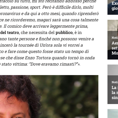
ttacolo su tutto, mi sto recitando addosso perché
tto, passione, sport. Però è difficile dirlo, molti
Coronavirus e da qui a otto mesi, quando riprenderò
n ce ne ricorderemo, magari sarà una cosa talmente
e. Il comico deve arrivare leggermente prima,
del teatro
, che necessita del
pubblico
, è in
rano tante persone e finché non possono venire a
incerò la tournée di Un’ora sola vi vorrei a
alco e fare come questo fosse stato un tempo di
frase che disse Enzo Tortora quando tornò in onda
è stato vittima: “Dove eravamo rimasti?”».