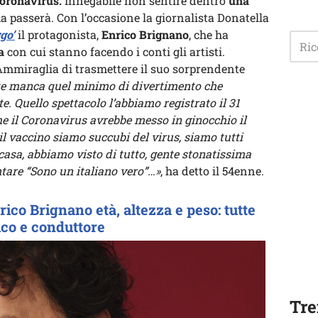
oronavirus.
Innegabile non sentire dentro
una
a passerà. Con l’occasione la giornalista Donatella
go’
il protagonista,
Enrico Brignano
, che ha
a
con cui stanno facendo i conti gli artisti.
 Ammiraglia di trasmettere il suo sorprendente
te manca quel minimo di divertimento che
e. Quello spettacolo l’abbiamo registrato il 31
 il Coronavirus avrebbe messo in ginocchio il
l vaccino siamo succubi del virus, siamo tutti
 casa, abbiamo visto di tutto, gente stonatissima
ntare “Sono un italiano vero”…»
, ha detto il 54enne.
rico Brignano età, altezza e peso: tutte
mico e conduttore
Tre