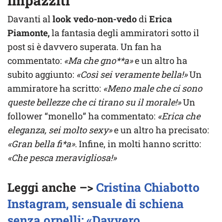
impazziti
Davanti al
look vedo-non-vedo
di
Erica
Piamonte,
la fantasia degli ammiratori sotto il
post si è davvero superata. Un fan ha
commentato:
«Ma che gno**a»
e un altro ha
subito aggiunto:
«Così sei veramente bella!»
Un
ammiratore ha scritto:
«Meno male che ci sono
queste bellezze che ci tirano su il morale!»
Un
follower “monello” ha commentato:
«Erica che
eleganza, sei molto sexy»
e un altro ha precisato:
«Gran bella fi*a».
Infine, in molti hanno scritto:
«Che pesca meravigliosa!»
Leggi anche –>
Cristina Chiabotto
Instagram, sensuale di schiena
senza orpelli: «Davvero