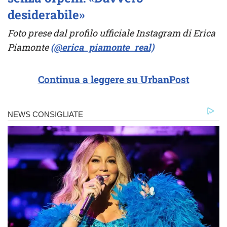
desiderabile»
Foto prese dal profilo ufficiale Instagram di Erica
Piamonte
(@erica_piamonte_real)
Continua a leggere su UrbanPost