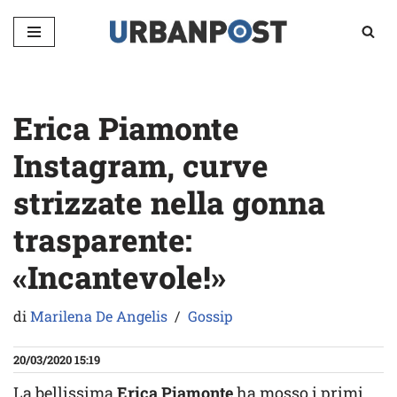
Vai
al
contenuto
Erica Piamonte
Instagram, curve
strizzate nella gonna
trasparente:
«Incantevole!»
di
Marilena De Angelis
Gossip
20/03/2020 15:19
La bellissima
Erica Piamonte
ha mosso i primi