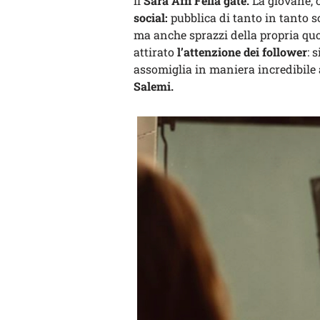
il
Sara Affi Fella gate.
La giovane, 
social:
pubblica di tanto in tanto sc
ma anche sprazzi della propria quo
attirato
l’attenzione dei follower
: 
assomiglia in maniera incredibile 
Salemi.