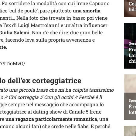
.
Fa sorridere la modalità con cui Irene Capuano
ce ‘cul de poulè’, pare piuttosto
una smorfia
menti… Nella foto che trovate in basso poi viene
a l’ex di Luigi Mastroianni e un’altra influencer
Giulia Salemi.
Non c’è che dire: due gran belle
e, facendo leva sulla propria avvenenza e
nte.
279TioMvG/
 dell’ex corteggiatrice
vato una piccola frase che mi ha colpita tantissimo
// Chi corteggia // Con gli occhi // Perché è lì
egge sempre nel messaggio che accompagna lo
orteggiatrice al dating show di Canale 5 Irene
ere
una ragazza particolarmente romantica
, una
amano alcuni fan) che crede nelle fiabe. E perché