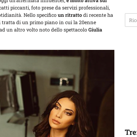
oggi un’affermata influencer,
è molto attiva sui
atti piccanti, foto prese da servizi professionali,
tidianità. Nello specifico
un ritratto
di recente ha
si tratta di un primo piano in cui la 20enne
ad un altro volto noto dello spettacolo
Giulia
Tre