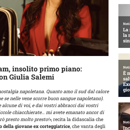
m, insolito primo piano:
on Giulia Salemi
ostalgia napoletana. Quanto amo il sud dal calore
he se nelle vene scorre buon sangue napoletano).
lcune di voi, e dai vostri abbracci dai vostri
 piccole chiacchierate… mi avete emanato ancor di
rò presto molto presto!»,
recita la didascalia che
o della giovane ex corteggiatrice
, che vanta degli