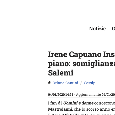
Vai
al
contenuto
Notizie
G
Irene Capuano Ins
piano: somiglianza
Salemi
di
Oriana Cantini
Gossip
04/01/2020 14:24
- Aggiornamento
04/01/20
I fan di
Uomini e donne
conoscono
Mastroianni
, che lo scorso anno e