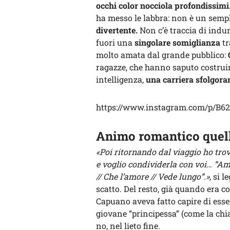
occhi color nocciola profondissimi
ha messo le labbra: non è un sempli
divertente.
Non c’è traccia di indu
fuori una
singolare somiglianza
tr
molto amata dal grande pubblico:
ragazze, che hanno saputo costruir
intelligenza,
una carriera sfolgora
https://www.instagram.com/p/B6
Animo romantico quello
«Poi ritornando dal viaggio ho tro
e voglio condividerla con voi… “Amo 
// Che l’amore // Vede lungo”.»,
si l
scatto. Del resto, già quando era c
Capuano aveva fatto capire di ess
giovane “principessa” (come la chi
no, nel lieto fine.