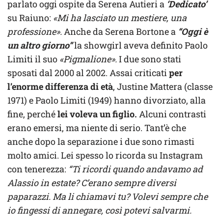
parlato oggi ospite da Serena Autieri a
‘Dedicato’
su Raiuno:
«Mi ha lasciato un mestiere, una
professione».
Anche da Serena Bortone a
“Oggi è
un altro giorno”
la showgirl aveva definito Paolo
Limiti il suo
«Pigmalione».
I due sono stati
sposati dal 2000 al 2002. Assai criticati
per
l’enorme differenza di età
, Justine Mattera (classe
1971) e Paolo Limiti (1949) hanno divorziato, alla
fine, perché
lei voleva un figlio.
Alcuni contrasti
erano emersi, ma niente di serio. Tant’è che
anche dopo la separazione i due sono rimasti
molto amici. Lei spesso lo ricorda su Instagram
con tenerezza:
“Ti ricordi quando andavamo ad
Alassio in estate? C’erano sempre diversi
paparazzi. Ma li chiamavi tu? Volevi sempre che
io fingessi di annegare, così potevi salvarmi.