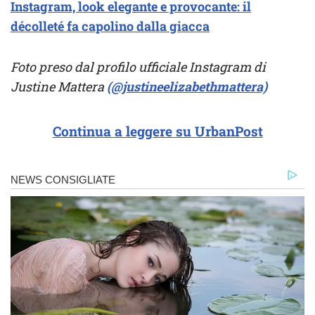
Instagram, look elegante e provocante: il
décolleté fa capolino dalla giacca
Foto preso dal profilo ufficiale Instagram di
Justine Mattera
(@justineelizabethmattera)
Continua a leggere su UrbanPost