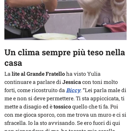
Un clima sempre più teso nella
casa
La
lite al Grande Fratello
ha visto Yulia
continuare a parlare di
Jessica
con toni molto
forti, come ricostruito da
Biccy
. “Lei parla male di
me e non si deve permettere. Ti sta appiccicata, ti
mette a disagio ed è
tossico
quello che ti fa. Poi
con me gioca sporco, con me trova un muro e ci si
sfracella. Io la sto avvisando. Se ero fuori di qui
non rispondevo di me, ha toccato mia sorella.