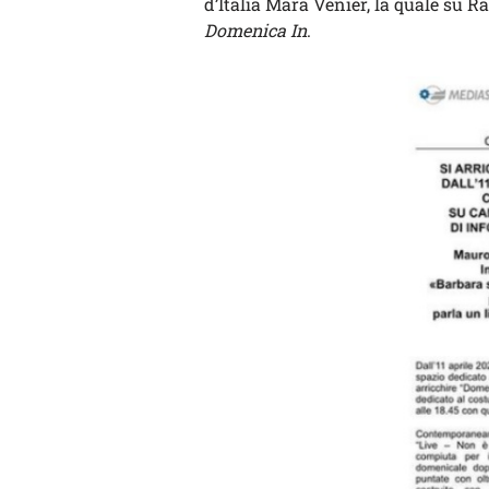
d’Italia Mara Venier, la quale su R
Domenica In
.