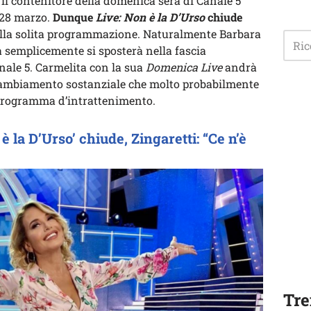
il contenitore della domenica sera di Canale 5
 28 marzo.
Dunque
Live: Non è la D’Urso
chiude
alla solita programmazione. Naturalmente Barbara
 semplicemente si sposterà nella fascia
ale 5. Carmelita con la sua
Domenica Live
andrà
n cambiamento sostanziale che molto probabilmente
 programma d’intrattenimento.
è la D’Urso’ chiude, Zingaretti: “Ce n’è
Tre