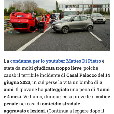
La
condanna per lo youtuber Matteo Di Pietro
è
stata da molti
giudicata troppo lieve
, poiché
causò il terribile incidente di
Casal Palocco
del
14
giugno 2023
, in cui perse la vita un bimbo di
5
anni
. Il giovane ha
patteggiato
una pena di
4 anni
e 4 mesi
. Vediamo, dunque, cosa prevede il
codice
penale
nei casi di
omicidio stradale
aggravato
e
lesioni.
(Continua a leggere dopo il