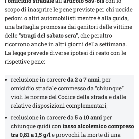
l’
omicidio stradale
all’
articolo 589-bis
con lo
scopo di inasprire le pene previste per chi uccide
pedoni o altri automobilisti mentre è alla guida,
una battaglia promossa dai genitori delle vittime
delle
“stragi del sabato sera”
, che peraltro
ricorrono anche in altri giorni della settimana.
La legge prevede diverse ipotesi di reato con le
rispettive pene:
reclusione in carcere
da 2 a 7 anni
, per
omicidio stradale commesso da “chiunque”
violi le norme del Codice della strada e dalle
relative disposizioni complementari;
reclusione in carcere da
5 a 10 anni
per
chiunque guidi con
tasso alcolemico compreso
tra 0,81 a 1,5 g/l
e provochi la morte di una