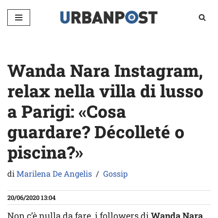
Vai
al
contenuto
Wanda Nara Instagram,
relax nella villa di lusso
a Parigi: «Cosa
guardare? Décolleté o
piscina?»
di
Marilena De Angelis
Gossip
20/06/2020 13:04
Non c’è nulla da fare, i followers di
Wanda Nara