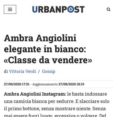
Vai
al
contenuto
Ambra Angiolini
elegante in bianco:
«Classe da vendere»
di
Vittoria Verdi
Gossip
27/09/2020 17:51
- Aggiornamento
27/09/2020 18:19
Ambra Angiolini Instagram:
le basta indossare
una camicia bianca per sedurre. E slacciare solo
il primo bottone, senza mostrare niente. Senza
mai essere fuori luogo, eccessiva o volgare. Del