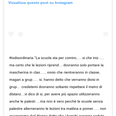
Visualizza questo post su Instagram
#iodisordinaria “La scuola sta per cominc…..si che iniz…..
ma certo che le lezioni riprend… dovranno solo portare la
mascherina in clas……ovvio che rientreranno in classe,
magari a grup….. si, hanno detto che verranno divisi in
grup… credetemi dovranno soltanto rispettare il metro di
distanz…vi dico di si, per avere più spazio utilizzeranno
anche le palestr….ma non è vero perchè le scuole senza
palestre alterneranno le lezioni tra mattina e pomer….. non
esageriamo dai! Hanno detto che i banchi avranno sedute