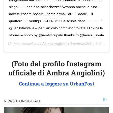
singol…… non dite sciocchezze! Avranno anche le ruot….
dovete essere positiv… tanto ormai l’ot….il dodic….il
quattordi…il ventiqu…ATTRO!?! La scuola riapr…………..“
@vanityfairitalia – per l’articolo completo trovate il link nelle
stories – photo by @iamtitticupido thanks to @lavale_lavale
Un post condiviso da
Ambra Angiolini
(@ambraofficial) in data:
11
(Foto dal profilo Instagram
ufficiale di Ambra Angiolini)
Continua a leggere su UrbanPost