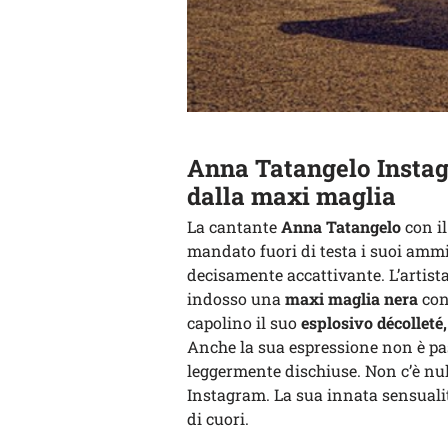
Anna Tatangelo Instagr
dalla maxi maglia
La cantante
Anna Tatangelo
con i
mandato fuori di testa i suoi ammi
decisamente accattivante. L’artist
indosso una
maxi maglia nera
con
capolino il suo
esplosivo décolleté,
Anche la sua espressione non è pass
leggermente dischiuse. Non c’è nul
Instagram. La sua innata sensualit
di cuori.