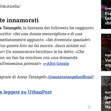
x04cAneSx/
te innamorati
a Tatangelo
, la fantasia dei followers ha raggiunto
scritto:
«Sei una donna meravigliosa e di una
mmediatamente aggiunto:
«Sei diventata spaziale!»
on queste foto mi fai morire…dacci notizie sul
o!»
Un ammiratore birichino le ha detto:
«Che
ine, un fan ha concluso con una domanda
 all’ennesima potenza!»
>>Altri Gossip
nstagram di Anna Tatangelo
(@annatatangeloofficial)
a leggere su UrbanPost