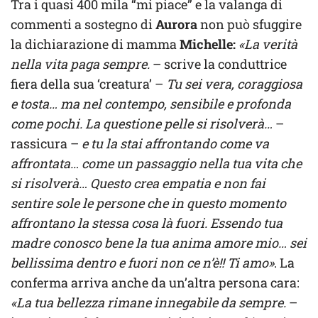
Tra i quasi 400 mila “mi piace” e la valanga di
commenti a sostegno di
Aurora
non può sfuggire
la dichiarazione di mamma
Michelle:
«La verità
nella vita paga sempre.
– scrive la conduttrice
fiera della sua ‘creatura’ –
Tu sei vera, coraggiosa
e tosta… ma nel contempo, sensibile e profonda
come pochi. La questione pelle si risolverà…
–
rassicura –
e tu la stai affrontando come va
affrontata… come un passaggio nella tua vita che
si risolverà… Questo crea empatia e non fai
sentire sole le persone che in questo momento
affrontano la stessa cosa là fuori. Essendo tua
madre conosco bene la tua anima amore mio… sei
bellissima dentro e fuori non ce n’è!! Ti amo»
. La
conferma arriva anche da un’altra persona cara:
«La tua bellezza rimane innegabile da sempre.
–