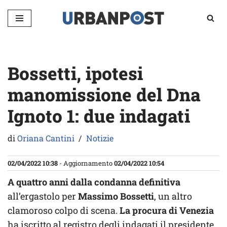
Vai
al
contenuto
Bossetti, ipotesi
manomissione del Dna
Ignoto 1: due indagati
di
Oriana Cantini
Notizie
02/04/2022 10:38
- Aggiornamento
02/04/2022 10:54
A quattro anni dalla condanna definitiva
all’ergastolo per
Massimo Bossetti
, un altro
clamoroso colpo di scena.
La procura di Venezia
ha iscritto al registro degli indagati il presidente