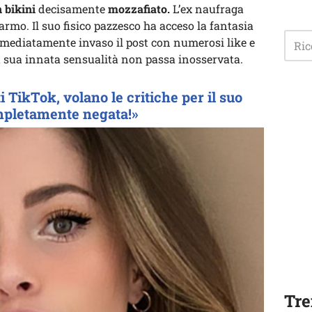
n bikini
decisamente
mozzafiato.
L’ex naufraga
rmo. Il suo fisico pazzesco ha acceso la fantasia
mmediatamente invaso il post con numerosi like e
a sua innata sensualità non passa inosservata.
 TikTok, volano le critiche per il suo
ompletamente negata!»
Tre