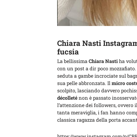
Chiara Nasti Instagram
fucsia
La bellissima
Chiara Nasti
ha volu
con un post a dir poco mozzafiato. 
seduta a gambe incrociate sul bag
sua pelle abbronzata. Il
micro cost
scolpito, lasciando davvero pochiss
décolleté
non è passato inosservato
l’attenzione dei followers, ovvero i
tanta meraviglia, i fan hanno comp
classica ragazza della porta accant
https://www.instagram.com/p/CBB