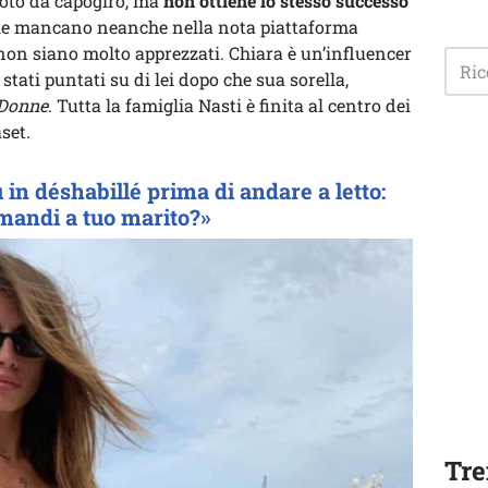
foto da capogiro, ma
non ottiene lo stesso successo
 le mancano neanche nella nota piattaforma
 non siano molto apprezzati. Chiara è un’influencer
o stati puntati su di lei dopo che sua sorella,
 Donne
. Tutta la famiglia Nasti è finita al centro dei
set.
in déshabillé prima di andare a letto:
 mandi a tuo marito?»
Tre