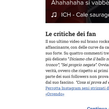
Le critiche dei fan
Il suo ultimo video sul brano rocks
affascinante, con delle curve da c
suo forte. Su quattro commenti tr
più delicato “
Diciamo che il ballo n
tronco”
;
“Sei proprio negata”
. Ovvi
verità, ovvero che rispetto ai pri
parte dei suoi followers non prova
dal suo fascino.
“Cosa si prova ad e
Perrotta Instagram seni strizzati da
«Orrendo»
Continua 