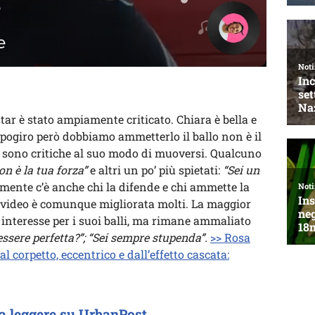
tar è stato ampiamente criticato. Chiara è bella e
apogiro però dobbiamo ammetterlo il ballo non è il
e sono critiche al suo modo di muoversi. Qualcuno
on è la tua forza”
e altri un po’ più spietati:
“Sei un
amente c’è anche chi la difende e chi ammette la
mi video è comunque migliorata molti. La maggior
 interesse per i suoi balli, ma rimane ammaliato
ssere perfetta?”; “Sei sempre stupenda”.
>> Rosa
l corpetto, eccentrico e dall’effetto cascata:
a leggere su UrbanPost