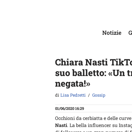
Vai
al
contenuto
Notizie
G
Chiara Nasti TikTo
suo balletto: «Un 
negata!»
di
Lisa Pedretti
Gossip
01/06/2020 16:29
Occhioni da cerbiatta e delle curv
Nasti
. La bella influencer su Inst