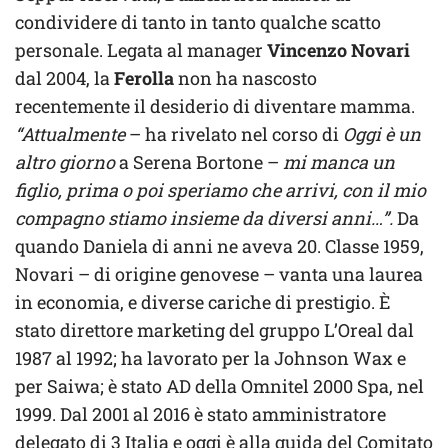
condividere di tanto in tanto qualche scatto
personale. Legata al manager
Vincenzo Novari
dal 2004, la
Ferolla
non ha nascosto
recentemente il desiderio di diventare mamma.
“Attualmente
– ha rivelato nel corso di
Oggi è un
altro giorno
a Serena Bortone –
mi manca un
figlio, prima o poi speriamo che arrivi, con il mio
compagno stiamo insieme da diversi anni…”.
Da
quando Daniela di anni ne aveva 20. Classe 1959,
Novari – di origine genovese – vanta una laurea
in economia, e diverse cariche di prestigio. È
stato direttore marketing del gruppo L’Oreal dal
1987 al 1992; ha lavorato per la Johnson Wax e
per Saiwa; è stato AD della Omnitel 2000 Spa, nel
1999. Dal 2001 al 2016 è stato amministratore
delegato di 3 Italia e oggi è alla guida del Comitato