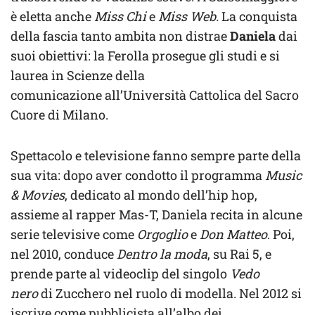
è eletta anche
Miss Chi
e
Miss Web.
La conquista
della fascia tanto ambita non distrae
Daniela
dai
suoi obiettivi: la Ferolla prosegue gli studi e si
laurea in Scienze della
comunicazione all’Università Cattolica del Sacro
Cuore di Milano.
Spettacolo e televisione fanno sempre parte della
sua vita: dopo aver condotto il programma
Music
& Movies
, dedicato al mondo dell’hip hop,
assieme al rapper Mas-T, Daniela recita in alcune
serie televisive come
Orgoglio
e
Don Matteo
. Poi,
nel 2010, conduce
Dentro la moda
, su Rai 5, e
prende parte al videoclip del singolo
Vedo
nero
di Zucchero nel ruolo di modella. Nel 2012 si
iscrive come pubblicista all’albo dei