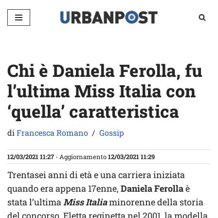
Vai
al
contenuto
Chi è Daniela Ferolla, fu
l’ultima Miss Italia con
‘quella’ caratteristica
di
Francesca Romano
Gossip
12/03/2021 11:27
- Aggiornamento
12/03/2021 11:29
Trentasei anni di età e una carriera iniziata
quando era appena 17enne,
Daniela Ferolla
è
stata l’ultima
Miss Italia
minorenne della storia
del concorso. Eletta reginetta nel 2001, la modella