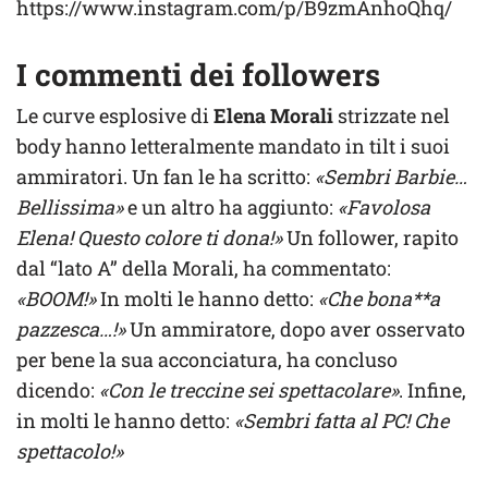
https://www.instagram.com/p/B9zmAnhoQhq/
I commenti dei followers
Le curve esplosive di
Elena Morali
strizzate nel
body hanno letteralmente mandato in tilt i suoi
ammiratori. Un fan le ha scritto:
«Sembri Barbie…
Bellissima»
e un altro ha aggiunto:
«Favolosa
Elena! Questo colore ti dona!»
Un follower, rapito
dal “lato A” della Morali, ha commentato:
«BOOM!»
In molti le hanno detto:
«Che bona**a
pazzesca…!»
Un ammiratore, dopo aver osservato
per bene la sua acconciatura, ha concluso
dicendo:
«Con le treccine sei spettacolare»
. Infine,
in molti le hanno detto:
«Sembri fatta al PC! Che
spettacolo!»