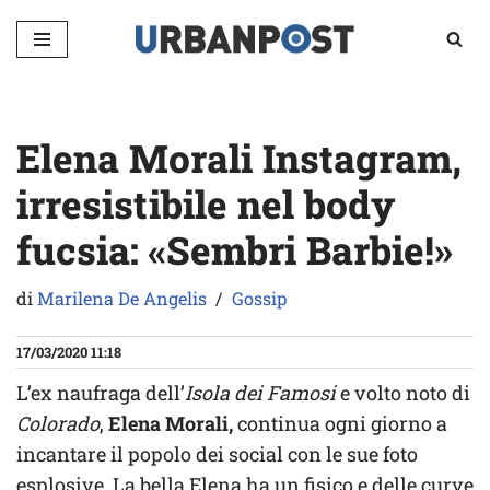
Vai
al
contenuto
Elena Morali Instagram,
irresistibile nel body
fucsia: «Sembri Barbie!»
di
Marilena De Angelis
Gossip
17/03/2020 11:18
L’ex naufraga dell’
Isola dei Famosi
e volto noto di
Colorado
,
Elena Morali,
continua ogni giorno a
incantare il popolo dei social con le sue foto
esplosive. La bella Elena ha un fisico e delle curve