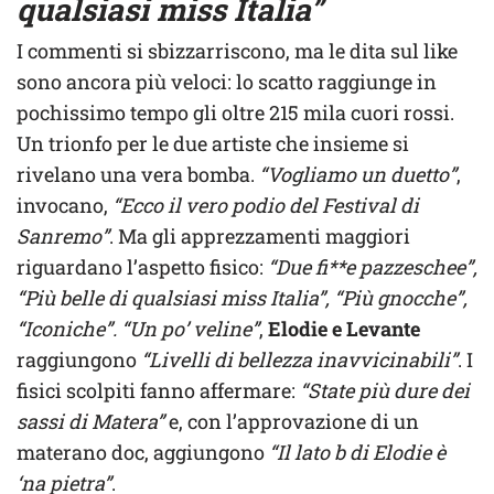
qualsiasi miss Italia”
I commenti si sbizzarriscono, ma le dita sul like
sono ancora più veloci: lo scatto raggiunge in
pochissimo tempo gli oltre 215 mila cuori rossi.
Un trionfo per le due artiste che insieme si
rivelano una vera bomba.
“Vogliamo un duetto”
,
invocano,
“Ecco il vero podio del Festival di
Sanremo”
. Ma gli apprezzamenti maggiori
riguardano l’aspetto fisico:
“Due fi**e pazzeschee”,
“Più belle di qualsiasi miss Italia”, “Più gnocche”,
“Iconiche”. “Un po’ veline”
,
Elodie e Levante
raggiungono
“Livelli di bellezza inavvicinabili”
. I
fisici scolpiti fanno affermare:
“State più dure dei
sassi di Matera”
e, con l’approvazione di un
materano doc, aggiungono
“Il lato b di Elodie è
‘na pietra”
.