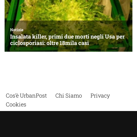
Cos’è UrbanPost
Chi Siamo
Privacy
Cookies