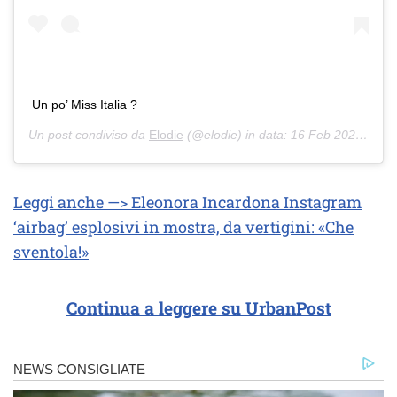
Un po’ Miss Italia ?
Un post condiviso da
Elodie
(@elodie) in data:
16 Feb 2020 alle ore 9:13 PST
Leggi anche —> Eleonora Incardona Instagram
‘airbag’ esplosivi in mostra, da vertigini: «Che
sventola!»
Continua a leggere su UrbanPost