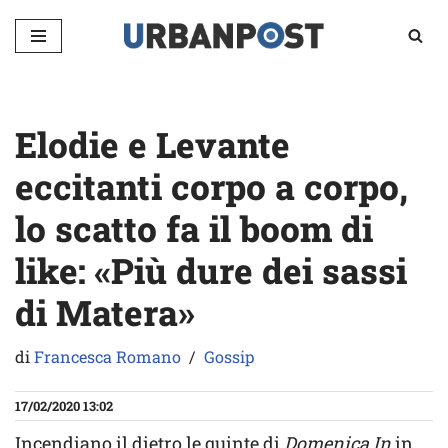
Vai
al
contenuto
Elodie e Levante
eccitanti corpo a corpo,
lo scatto fa il boom di
like: «Più dure dei sassi
di Matera»
di
Francesca Romano
Gossip
17/02/2020 13:02
Incendiano il dietro le quinte di
Domenica In
in