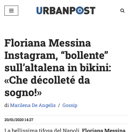
Vai
al
contenuto
Floriana Messina
Instagram, “bollente”
sull’altalena in bikini:
«Che décolleté da
sogno!»
di
Marilena De Angelis
Gossip
20/01/2020 14:27
La bellissima tifosa del Napoli,
Floriana Messina
,