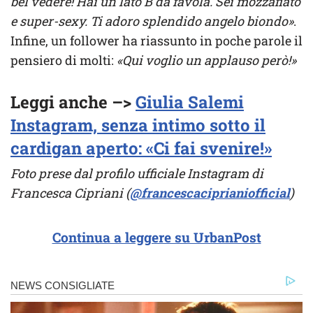
bel vedere! Hai un lato B da favola. Sei mozzafiato
e super-sexy. Ti adoro splendido angelo biondo»
.
Infine, un follower ha riassunto in poche parole il
pensiero di molti:
«Qui voglio un applauso però!»
Leggi anche –>
Giulia Salemi
Instagram, senza intimo sotto il
cardigan aperto: «Ci fai svenire!»
Foto prese dal profilo ufficiale Instagram di
Francesca Cipriani (
@francescaciprianiofficial
)
Continua a leggere su UrbanPost