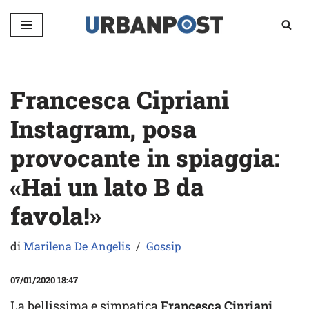
Vai
al
contenuto
Francesca Cipriani
Instagram, posa
provocante in spiaggia:
«Hai un lato B da
favola!»
di
Marilena De Angelis
Gossip
07/01/2020 18:47
La bellissima e simpatica
Francesca Cipriani