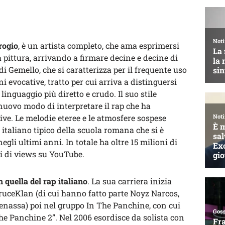
rogio
, è un artista completo, che ama esprimersi
a pittura, arrivando a firmare decine e decine di
 di Gemello, che si caratterizza per il frequente uso
i evocative, tratto per cui arriva a distinguersi
inguaggio più diretto e crudo. Il suo stile
 nuovo modo di interpretare il rap che ha
ive. Le melodie eteree e le atmosfere sospese
taliano tipico della scuola romana che si è
li ultimi anni. In totale ha oltre 15 milioni di
ni di views su YouTube.
n quella del rap italiano
. La sua carriera inizia
TruceKlan (di cui hanno fatto parte Noyz Narcos,
 Benassa) poi nel gruppo In The Panchine, con cui
he Panchine 2”. Nel 2006 esordisce da solista con