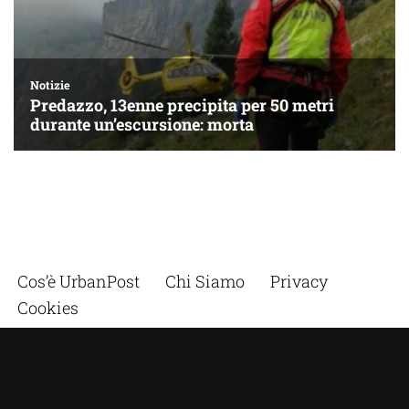
Cos’è UrbanPost
Chi Siamo
Privacy
Cookies