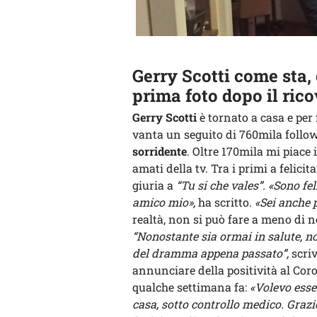
Gerry Scotti come sta, 
prima foto dopo il ric
Gerry Scotti
è tornato a casa e per 
vanta un seguito di 760mila follo
sorridente
. Oltre 170mila mi piace 
amati della tv. Tra i primi a felicita
giuria a
“Tu si che vales”.
«Sono fe
amico mio»,
ha scritto.
«Sei anche p
realtà, non si può fare a meno di 
“Nonostante sia ormai in salute, n
del dramma appena passato”,
scriv
annunciare della positività al Cor
qualche settimana fa:
«Volevo esser
casa, sotto controllo medico. Grazie 