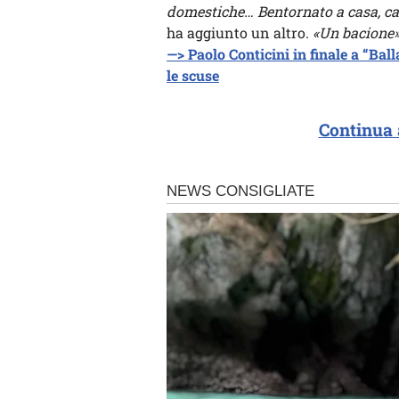
domestiche… Bentornato a casa, car
ha aggiunto un altro.
«Un bacione
—> Paolo Conticini in finale a “Ball
le scuse
Continua 