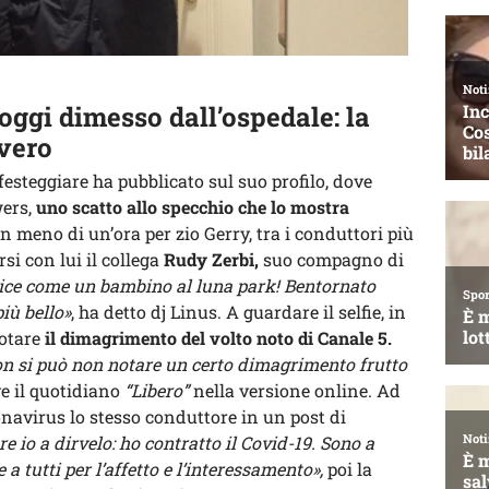
oggi dimesso dall’ospedale: la
overo
festeggiare ha pubblicato sul suo profilo, dove
wers,
uno scatto allo specchio che lo mostra
in meno di un’ora per zio Gerry, tra i conduttori più
rsi con lui il collega
Rudy Zerbi,
suo compagno di
lice come un bambino al luna park! Bentornato
iù bello»
, ha detto dj Linus. A guardare il selfie, in
notare
il dimagrimento del volto noto di Canale 5.
on si può non notare un certo dimagrimento frutto
e il quotidiano
“Libero”
nella versione online. Ad
onavirus lo stesso conduttore in un post di
e io a dirvelo: ho contratto il Covid-19. Sono a
a tutti per l’affetto e l’interessamento»,
poi la