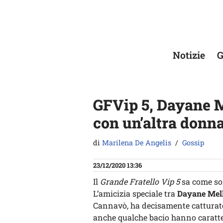
Vai
al
contenuto
Notizie
G
GFVip 5, Dayane M
con un’altra donna
di
Marilena De Angelis
Gossip
23/12/2020 13:36
Il
Grande Fratello Vip 5
sa come sor
L’amicizia speciale tra
Dayane Mel
Cannavò, ha decisamente catturato 
anche qualche bacio hanno caratter