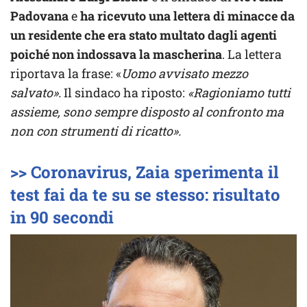
Padovana
e
ha ricevuto una lettera di minacce da
un residente che era stato multato dagli agenti
poiché non indossava la mascherina
. La lettera
riportava la frase: «
Uomo avvisato mezzo
salvato».
Il sindaco ha riposto:
«Ragioniamo tutti
assieme, sono sempre disposto al confronto ma
non con strumenti di ricatto».
>> Coronavirus, Zaia sperimenta il
test fai da te su se stesso: risultato
in 90 secondi