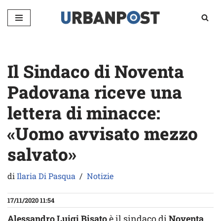
Vai
al
contenuto
Il Sindaco di Noventa
Padovana riceve una
lettera di minacce:
«Uomo avvisato mezzo
salvato»
di
Ilaria Di Pasqua
Notizie
17/11/2020 11:54
Alessandro Luigi Bisato
è il sindaco di
Noventa