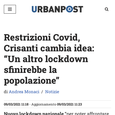
Vai
al
contenuto
Restrizioni Covid,
Crisanti cambia idea:
“Un altro lockdown
sfinirebbe la
popolazione”
di
Andrea Monaci
Notizie
09/03/2021 11:18
- Aggiornamento
09/03/2021 11:23
Nuovo lockdown nazionale
“per poter affrontare