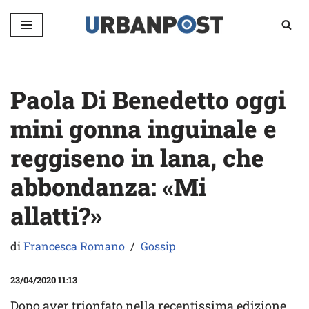
Vai
al
contenuto
Paola Di Benedetto oggi
mini gonna inguinale e
reggiseno in lana, che
abbondanza: «Mi
allatti?»
di
Francesca Romano
Gossip
23/04/2020 11:13
Dopo aver trionfato nella recentissima edizione