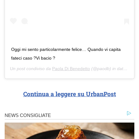
Oggi mi sento particolarmente felice… Quando vi capita
fateci caso ?Vi bacio ?
Un post condiviso da
Paola Di Benedetto
(@paodb) in data:
22 Ap
Continua a leggere su UrbanPost