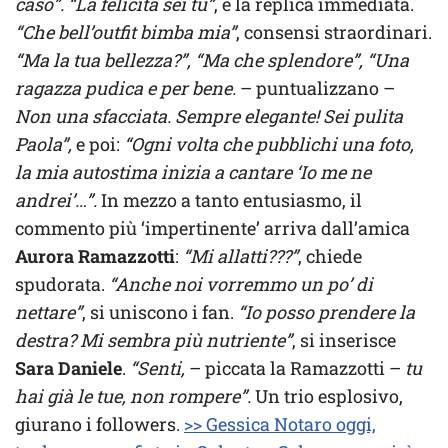
caso”. “La felicità sei tu”
, è la replica immediata.
“Che bell’outfit bimba mia”
, consensi straordinari.
“Ma la tua bellezza?”, “Ma che splendore”, “Una
ragazza pudica e per bene.
– puntualizzano –
Non una sfacciata. Sempre elegante! Sei pulita
Paola”,
e poi:
“Ogni volta che pubblichi una foto,
la mia autostima inizia a cantare ‘Io me ne
andrei’…”.
In mezzo a tanto entusiasmo, il
commento più ‘impertinente’ arriva dall’amica
Aurora Ramazzotti
:
“Mi allatti???”
, chiede
spudorata.
“Anche noi vorremmo un po’ di
nettare”
, si uniscono i fan.
“Io posso prendere la
destra? Mi sembra più nutriente”
, si inserisce
Sara Daniele
.
“Senti,
– piccata la Ramazzotti –
tu
hai già le tue, non rompere”.
Un trio esplosivo,
giurano i followers.
>> Gessica Notaro oggi,