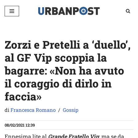
Vai
al
contenuto
Zorzi e Pretelli a ‘duello’,
al GF Vip scoppia la
bagarre: «Non ha avuto
il coraggio di dirlo in
faccia»
di
Francesca Romano
Gossip
08/02/2021 12:39
Ennesima lite al
Grande Fratello Vip
: ma se da