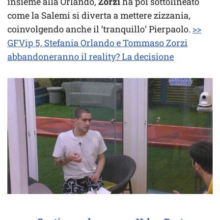
insieme alla Orlando,
Zorzi
ha poi sottolineato
come la Salemi si diverta a mettere zizzania,
coinvolgendo anche il ‘tranquillo’ Pierpaolo.
>>
GFVip 5, Stefania Orlando e Tommaso Zorzi
abbandoneranno il reality? La decisione