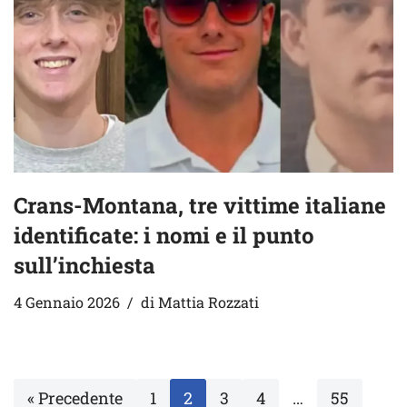
Crans-Montana, tre vittime italiane
identificate: i nomi e il punto
sull’inchiesta
4 Gennaio 2026
di
Mattia Rozzati
« Precedente
1
2
3
4
…
55