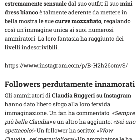
estremamente sensuale
dal suo outfit: il suo
mini
dress bianco
è talmente aderente da mettere in
bella mostra le sue
curve mozzafiato
, regalando
così un’immagine unica ai suoi numerosi
ammiratori. La loro fantasia ha raggiunto dei
livelli indescrivibili.
https://www.instagram.com/p/B-H2h26omvS/
Followers perdutamente innamorati
Gli ammiratori di
Claudia Ruggeri su Instagram
hanno dato libero sfogo alla loro fervida
immaginazione. Un fan ha commentato:
«Sempre
più bella Claudia»
e un altro ha aggiunto:
«Sei uno
spettacolo!»
Un follower ha scritto:
«Wow
Claudia…sei meravigliosa!»
Un ammiratore le ha