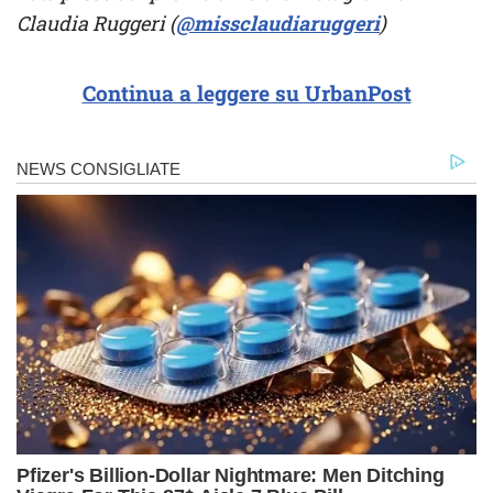
Claudia Ruggeri (
@missclaudiaruggeri
)
Continua a leggere su UrbanPost