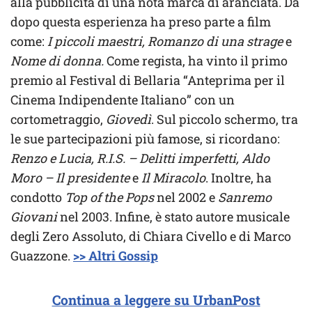
alla pubblicità di una nota marca di aranciata. Da
dopo questa esperienza ha preso parte a film
come:
I piccoli maestri, Romanzo di una strage
e
Nome di donna.
Come regista, ha vinto il primo
premio al Festival di Bellaria “Anteprima per il
Cinema Indipendente Italiano” con un
cortometraggio,
Giovedì
. Sul piccolo schermo, tra
le sue partecipazioni più famose, si ricordano:
Renzo e Lucia, R.I.S. – Delitti imperfetti, Aldo
Moro – Il presidente
e
Il Miracolo
. Inoltre, ha
condotto
Top of the Pops
nel 2002 e
Sanremo
Giovani
nel 2003. Infine, è stato autore musicale
degli Zero Assoluto, di Chiara Civello e di Marco
Guazzone.
>> Altri Gossip
Continua a leggere su UrbanPost