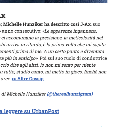
Ax
w
,
Michelle Hunziker ha descritto così J-Ax
, suo
o anno consecutivo:
«Le apparenze ingannano,
: ci accomunano la precisione, la meticolosità nel
chi arriva in ritardo, è la prima volta che mi capita
amenti prima di me. A un certo punto è diventata
a più in anticipo».
Poi sul suo ruolo di conduttrice
accio dire agli altri. Io non mi sento per niente
u tutto, studio canto, mi metto in gioco: finché non
are».
>> Altre Gossip
am di Michelle Hunziker
(@therealhunzigram)
a leggere su UrbanPost