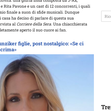
novità: una giuria fissa composta da J-Ax,
Rita Pavone e un cast di 12 concorrenti, i quali
mio finale a suon di sfide musicali. Dunque
 casa ha deciso di parlare di questa sua
rvista al
Corriere della Sera.
Una chiacchierata
etamente aperto il suo cuore ai fan.
ziker figlie, post nostalgico: «Se ci
acrima»
Tre