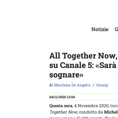
Vai
al
contenuto
Notizie
G
All Together Now,
su Canale 5: «Sarà
sognare»
di
Marilena De Angelis
Gossip
04/11/2020 12:04
Questa sera
, 4 Novembre 2020, tor
Together Now
, condotto da
Michel