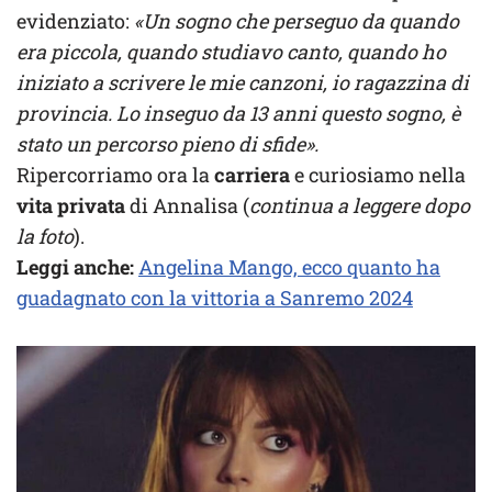
evidenziato:
«Un sogno che perseguo da quando
era piccola, quando studiavo canto, quando ho
iniziato a scrivere le mie canzoni, io ragazzina di
provincia. Lo inseguo da 13 anni questo sogno, è
stato un percorso pieno di sfide».
Ripercorriamo ora la
carriera
e curiosiamo nella
vita privata
di Annalisa (
continua a leggere dopo
la foto
).
Leggi anche:
Angelina Mango, ecco quanto ha
guadagnato con la vittoria a Sanremo 2024