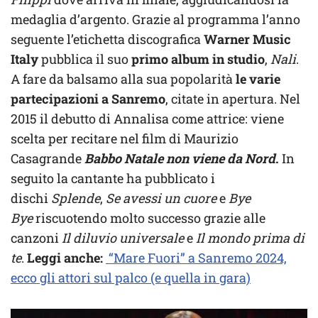
medaglia d’argento. Grazie al programma l’anno
seguente l’etichetta discografica
Warner Music
Italy
pubblica il suo
primo album in studio
,
Nali
.
A fare da balsamo alla sua popolarità
le varie
partecipazioni a Sanremo
, citate in apertura. Nel
2015 il debutto di Annalisa come attrice: viene
scelta per recitare nel film di Maurizio
Casagrande
Babbo Natale non viene da Nord
.
In
seguito la cantante ha pubblicato i
dischi
Splende
,
Se avessi un cuore
e
Bye
Bye
riscuotendo molto successo grazie alle
canzoni
Il diluvio universale
e
Il mondo prima di
te
.
Leggi anche:
“Mare Fuori” a Sanremo 2024,
ecco gli attori sul palco (e quella in gara)