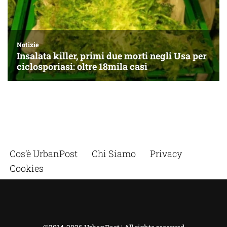
Cos’è UrbanPost
Chi Siamo
Privacy
Cookies