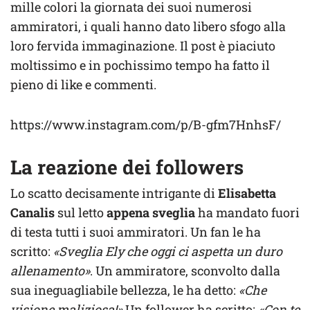
mille colori la giornata dei suoi numerosi
ammiratori, i quali hanno dato libero sfogo alla
loro fervida immaginazione. Il post è piaciuto
moltissimo e in pochissimo tempo ha fatto il
pieno di like e commenti.
https://www.instagram.com/p/B-gfm7HnhsF/
La reazione dei followers
Lo scatto decisamente intrigante di
Elisabetta
Canalis
sul letto
appena sveglia
ha mandato fuori
di testa tutti i suoi ammiratori. Un fan le ha
scritto:
«Sveglia Ely che oggi ci aspetta un duro
allenamento»
. Un ammiratore, sconvolto dalla
sua ineguagliabile bellezza, le ha detto:
«Che
visione maliziosa!»
Un follower ha scritto:
«Con te