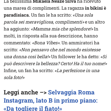
La bellissima
Mikaela Neaze Silva
ha ricevuto
una marea di complimenti. La ragazza
in bikini è
paradisiaca.
Un fan le ha scritto:
«Una sola
parola sei meravigliosa, complimenti»
e un altro
ha aggiunto:
«Mamma mia che splendore!»
In
molti, in risposta alla sua descrizione, hanno
commentato:
«Bona Vibes»
. Un ammiratori ha
scritto:
«Non pensavo che nel mondo esistesse
una donna cosi bella!»
Un follower le ha detto:
«Si
può descrivere la bellezza? Certo! Ha il tuo nome!»
Infine, un fan ha scritto:
«La perfezione in una
sola foto!»
Leggi anche –>
Selvaggia Roma
Instagram, lato B in primo piano:
«Da togliere il fiato!»