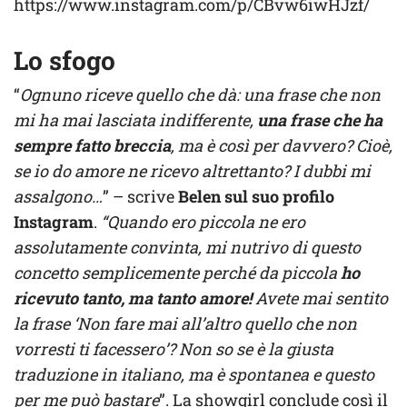
https://www.instagram.com/p/CBvw6iwHJzf/
Lo sfogo
“
Ognuno riceve quello che dà: una frase che non
mi ha mai lasciata indifferente,
una frase che ha
sempre fatto breccia
, ma è così per davvero? Cioè,
se io do amore ne ricevo altrettanto? I dubbi mi
assalgono…
” – scrive
Belen sul suo profilo
Instagram
.
“Quando ero piccola ne ero
assolutamente convinta, mi nutrivo di questo
concetto semplicemente perché da piccola
ho
ricevuto tanto, ma tanto amore!
Avete mai sentito
la frase ‘Non fare mai all’altro quello che non
vorresti ti facessero’? Non so se è la giusta
traduzione in italiano, ma è spontanea e questo
per me può bastare
”. La showgirl conclude così il