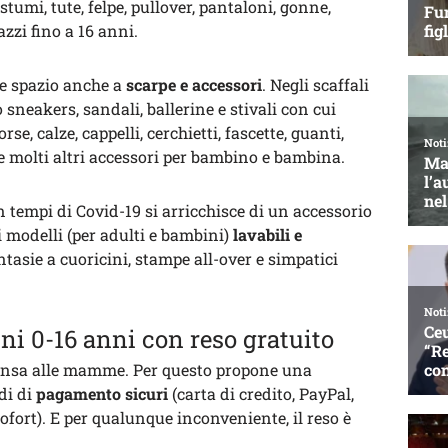
stumi, tute, felpe, pullover, pantaloni, gonne,
zzi fino a 16 anni.
e spazio anche a
scarpe e accessori
. Negli scaffali
 sneakers, sandali, ballerine e stivali con cui
rse, calze, cappelli, cerchietti, fascette, guanti,
n e molti altri accessori per bambino e bambina.
 tempi di Covid-19 si arricchisce di un accessorio
i modelli (per adulti e bambini)
lavabili e
antasie a cuoricini, stampe all-over e simpatici
ni 0-16 anni con reso gratuito
pensa alle mamme. Per questo propone una
di di
pagamento sicuri
(carta di credito, PayPal,
Sofort). E per qualunque inconveniente, il reso è