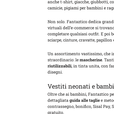
anche t-shirt, giacche, giubbotti, co
camicie, pigiami per bambini e raga
Non solo. Fantaztico dedica grand
virtuali dell’e-commerce si trovano
completare qualsiasi outfit. E poi bo
sciarpe, cinture, cravatte, papillo
Un assortimento vastissimo, che in
straordinario: le
mascherine
. Tant
riutilizzabili
, in tinta unita, con f
disegni.
Vestiti neonati e bambi
Oltre che ai bambini, Fantaztico 
dettagliata
guida alle taglie
e meto
contrassegno, bonifico, Sisal Pay, 
gratuito.