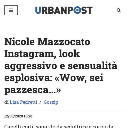
Vai
al
contenuto
Nicole Mazzocato
Instagram, look
aggressivo e sensualità
esplosiva: «Wow, sei
pazzesca…»
di
Lisa Pedretti
Gossip
12/03/2020 15:28
Capelli corti, sguardo da seduttrice e corpo da