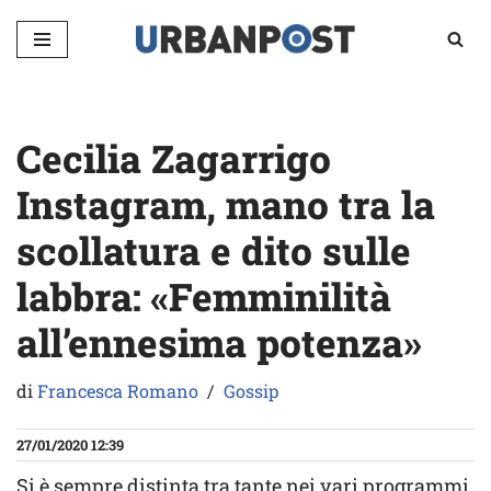
Vai
al
contenuto
Cecilia Zagarrigo
Instagram, mano tra la
scollatura e dito sulle
labbra: «Femminilità
all’ennesima potenza»
di
Francesca Romano
Gossip
27/01/2020 12:39
Si è sempre distinta tra tante nei vari programmi