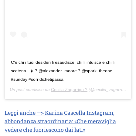
C’è chi i tuoi desideri li esaudisce, chi li intuisce e chi li
scatena.. ☀️ ? @alexander_moore ? @spark_theone
#sunday #sorridichetipassa
Un post condiviso da
Cecilia Zagarrigo ?
(@cecilia_zagarrigo) in data:
Leggi anche —> Karina Cascella Instagram,
abbondanza straordinaria: «Che meraviglia
vedere che fuoriescono dai lati»