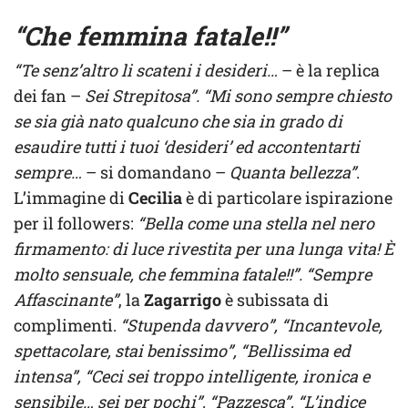
“Che femmina fatale!!”
“Te senz’altro li scateni i desideri…
– è la replica
dei fan –
Sei Strepitosa”. “Mi sono sempre chiesto
se sia già nato qualcuno che sia in grado di
esaudire tutti i tuoi ‘desideri’ ed accontentarti
sempre…
– si domandano –
Quanta bellezza”
.
L’immagine di
Cecilia
è di particolare ispirazione
per il followers:
“Bella come una stella nel nero
firmamento: di luce rivestita per una lunga vita! È
molto sensuale, che femmina fatale!!”. “Sempre
Affascinante”
, la
Zagarrigo
è subissata di
complimenti.
“Stupenda davvero”, “Incantevole,
spettacolare, stai benissimo”, “Bellissima ed
intensa”, “Ceci sei troppo intelligente, ironica e
sensibile… sei per pochi”, “Pazzesca”, “L’indice