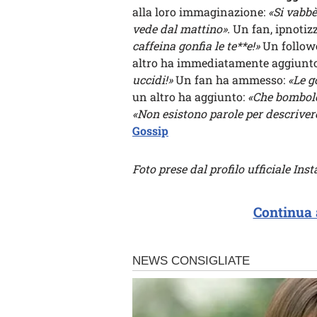
alla loro immaginazione:
«Si vabbè
vede dal mattino».
Un fan, ipnotizz
caffeina gonfia le te**e!»
Un follower
altro ha immediatamente aggiunt
uccidi!»
Un fan ha ammesso:
«Le g
un altro ha aggiunto:
«Che bombolo
«Non esistono parole per descrivere
Gossip
Foto prese dal profilo ufficiale In
Continua 