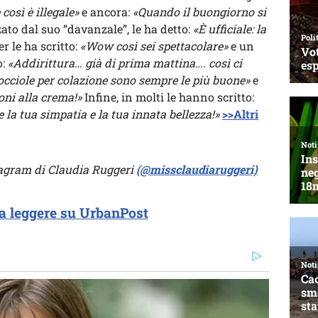
 così è illegale»
e ancora:
«Quando il buongiorno si
ato dal suo “davanzale”, le ha detto:
«È ufficiale: la
 le ha scritto:
«Wow così sei spettacolare»
e un
o:
«Addirittura… già di prima mattina…. così ci
occiole per colazione sono sempre le più buone»
e
ni alla crema!»
Infine, in molti le hanno scritto:
 la tua simpatia e la tua innata bellezza!»
>>Altri
stagram di Claudia Ruggeri
(@missclaudiaruggeri)
a leggere su UrbanPost