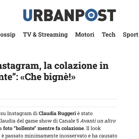
ossip
TV & Streaming
Motori
Tech
Sport
nstagram, la colazione in
nte”: «Che bignè!»
s su Instagram di
Claudia Ruggeri
è stato
 Claudia del game show di Canale 5
Avanti un altro
ua
foto “bollente” mentre fa colazione
. Il look
n è passato minimamente inosservato e ha causato