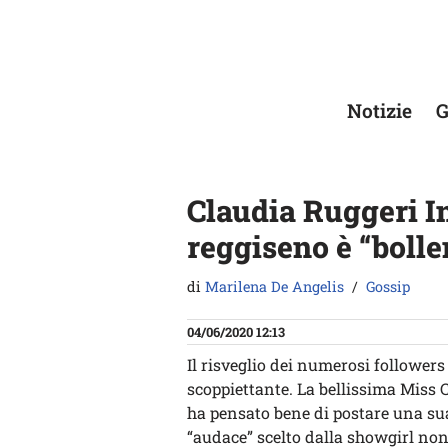
Vai
al
contenuto
Notizie
G
Claudia Ruggeri I
reggiseno è “bolle
di
Marilena De Angelis
Gossip
04/06/2020 12:13
Il risveglio dei numerosi follower
scoppiettante. La bellissima Miss
ha pensato bene di postare una s
“audace” scelto dalla showgirl no