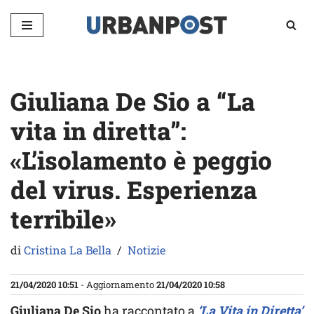
Vai
al
contenuto
Giuliana De Sio a “La
vita in diretta”:
«L’isolamento è peggio
del virus. Esperienza
terribile»
di
Cristina La Bella
Notizie
21/04/2020 10:51
- Aggiornamento
21/04/2020 10:58
Giuliana De Sio
ha raccontato a
‘La Vita in Diretta’