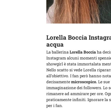
Lorella Boccia Instagr
acqua
La ballerina
Lorella Boccia
ha decis
Instagram alcuni momenti spensiera
showgirl è stata immortalata mentr
Nello scatto si vede Lorella ripara
all’obiettivo. I fan però hanno nota
decisamente
microscopico.
Le sue 
immaginazione dei followers. Lo s
rimanere ad ammirare per ore. Ogn
praticamente infiniti. Ignorare la
per i fan.