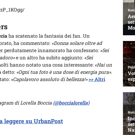
gzP_1KOgg/
ers
ccia
ha scatenato la fantasia dei fan. Un
orato, ha commentato:
«Donna solare oltre ad
wer perdutamente innamorato ha confessato:
«Sei
 adoro»
e un altro ha subito aggiunto:
«Sei
olti hanno notato una cosa interessante:
«Hai un
a detto:
«Ogni tua foto è una dose di energia pura».
tato:
«Capolavoro assoluto di bellezza!»
>> Altri
stagram di Lorella Boccia
(@boccialorella)
a leggere su UrbanPost