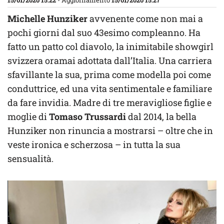
15/01/2020 15:22
- Aggiornamento
15/01/2020 15:27
Michelle Hunziker
avvenente come non mai a
pochi giorni dal suo 43esimo compleanno. Ha
fatto un patto col diavolo, la inimitabile showgirl
svizzera oramai adottata dall’Italia. Una carriera
sfavillante la sua, prima come modella poi come
conduttrice, ed una vita sentimentale e familiare
da fare invidia. Madre di tre meravigliose figlie e
moglie di
Tomaso Trussardi
dal 2014, la bella
Hunziker non rinuncia a mostrarsi – oltre che in
veste ironica e scherzosa – in tutta la sua
sensualità.