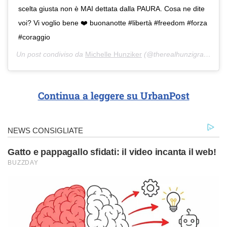
scelta giusta non è MAI dettata dalla PAURA. Cosa ne dite
voi? Vi voglio bene ❤️ buonanotte #libertà #freedom #forza
#coraggio
Un post condiviso da
Michelle Hunziker
(@therealhunzigram) in data:
Continua a leggere su UrbanPost