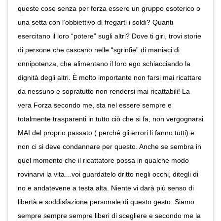
queste cose senza per forza essere un gruppo esoterico o
una setta con l’obbiettivo di fregarti i soldi? Quanti
esercitano il loro “potere” sugli altri? Dove ti giri, trovi storie
di persone che cascano nelle “sgrinfie” di maniaci di
onnipotenza, che alimentano il loro ego schiacciando la
dignità degli altri. È molto importante non farsi mai ricattare
da nessuno e sopratutto non rendersi mai ricattabili! La
vera Forza secondo me, sta nel essere sempre e
totalmente trasparenti in tutto ciò che si fa, non vergognarsi
MAI del proprio passato ( perché gli errori li fanno tutti) e
non ci si deve condannare per questo. Anche se sembra in
quel momento che il ricattatore possa in qualche modo
rovinarvi la vita…voi guardatelo dritto negli occhi, ditegli di
no e andatevene a testa alta. Niente vi darà più senso di
libertà e soddisfazione personale di questo gesto. Siamo
sempre sempre sempre liberi di scegliere e secondo me la