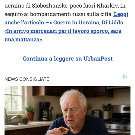
ucraino di Slobozhanske, poco fuori Kharkiv, in
seguito ai bombardamenti russi sulla città.
Leggi
anche l’articolo —> Guerra in Ucraina, Di Liddo:
«In arrivo mercenari per il lavoro sporco, sarà
una mattanza»
Continua a leggere su UrbanPost