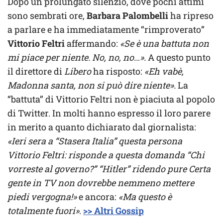
Dopo un prolungato silenzio, dove pochi attimi
sono sembrati ore,
Barbara Palombelli
ha ripreso
a parlare e ha immediatamente “rimproverato”
Vittorio Feltri
affermando:
«Se è una battuta non
mi piace per niente. No, no, no…».
A questo punto
il direttore di
Libero
ha risposto:
«Eh vabè,
Madonna santa, non si può dire niente».
La
“battuta” di Vittorio Feltri non è piaciuta al popolo
di Twitter. In molti hanno espresso il loro parere
in merito a quanto dichiarato dal giornalista:
«Ieri sera a “Stasera Italia” questa persona
Vittorio Feltri: risponde a questa domanda “Chi
vorreste al governo?” “Hitler” ridendo pure Certa
gente in TV non dovrebbe nemmeno mettere
piedi vergogna!»
e ancora:
«Ma questo è
totalmente fuori»
.
>> Altri Gossip