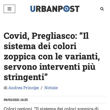
Vai
al
contenuto
Covid, Pregliasco: “Il
sistema dei colori
zoppica con le varianti,
servono interventi più
stringenti”
di
Andrea Principe
Notizie
09/03/2021 16:25
Colori regioni, “Il sistema dei colori zoppica di