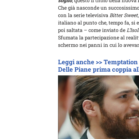
sogno
, questo il titolo della nuov
Che già nasconde un succosissimo
con la serie televisiva
Bitter Sweet
italiano al punto che, tempo fa, si 
poi saltata – come inviato de
L’Iso
Sfumata la partecipazione al realit
schermo nei panni in cui lo aveva
Leggi anche >> Temptation I
Delle Piane prima coppia al