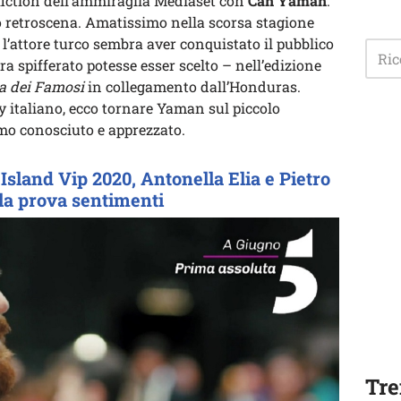
a fiction dell’ammiraglia Mediaset con
Can Yaman
.
 retroscena. Amatissimo nella scorsa stagione
, l’attore turco sembra aver conquistato il pubblico
era spifferato potesse esser scelto – nell’edizione
la dei Famosi
in collegamento dall’Honduras.
y italiano, ecco tornare Yaman sul piccolo
mo conosciuto e apprezzato.
sland Vip 2020, Antonella Elia e Pietro
la prova sentimenti
Tre