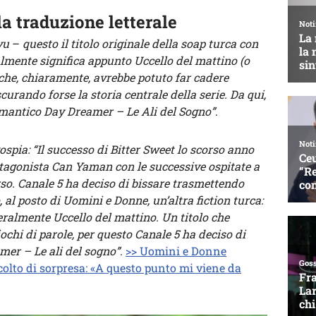
la traduzione letterale
vu
–
questo il titolo originale della soap turca con
almente significa appunto Uccello del mattino (o
 che, chiaramente, avrebbe potuto far cadere
curando forse la storia centrale della serie. Da qui,
omantico Day Dreamer – Le Ali del Sogno”
.
ospia:
“Il successo di Bitter Sweet lo scorso anno
rotagonista Can Yaman con le successive ospitate a
Urso. Canale 5 ha deciso di bissare trasmettendo
, al posto di Uomini e Donne, un’altra fiction turca:
tteralmente Uccello del mattino. Un titolo che
ochi di parole, per questo Canale 5 ha deciso di
mer – Le ali del sogno”
.
>> Uomini e Donne
colto di sorpresa: «A questo punto mi viene da