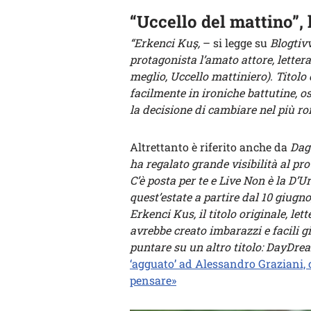
“Uccello del mattino”, 
“Erkenci Kuş,
– si legge su
Blogtiv
protagonista l’amato attore, letter
meglio, Uccello mattiniero). Titolo
facilmente in ironiche battutine, os
la decisione di cambiare nel più r
Altrettanto è riferito anche da
Dag
ha regalato grande visibilità al p
C’è posta per te e Live Non è la D’
quest’estate a partire dal 10 giugno
Erkenci Kus, il titolo originale, le
avrebbe creato imbarazzi e facili gi
puntare su un altro titolo: DayDrea
‘agguato’ ad Alessandro Graziani, 
pensare»