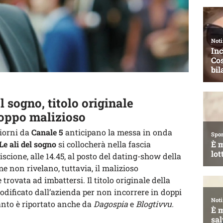
 sogno, titolo originale
roppo malizioso
giorni da
Canale 5
anticipano la messa in onda
e ali del sogno
si collocherà nella fascia
scione, alle 14.45, al posto del dating-show della
ame non rivelano, tuttavia, il malizioso
 trovata ad imbattersi. Il titolo originale della
 modificato dall’azienda per non incorrere in doppi
Tanto è riportato anche da
Dagospia
e
Blogtivvu.