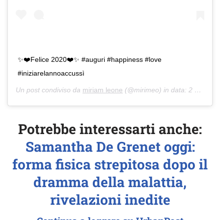
✨❤️Felice 2020❤️✨ #auguri #happiness #love
#iniziarelannoaccussì
Un post condiviso da
miriam leone
(@mirimeo) in data:
2 Gen 2020 alle ore 7:03 PST
Potrebbe interessarti anche:
Samantha De Grenet oggi:
forma fisica strepitosa dopo il
dramma della malattia,
rivelazioni inedite