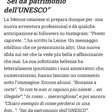
“Sei da patrimonio
dell’UNESCO”
La 34enne catanese si prepara dunque per una
nuova avventura professional e dà qualche
anticipazione ai followers su Instagram:
“Presto
capirete…”
, ha scritto la Leone. Un messaggio
sibillino che ne preannuncia altri. Una nuova
sfida sul set che la vede più bella e affascinante
che mai. La sua sofisticata bellezza ha
letteralmente ipnotizzato i suoi ammiratori che,
numerosissimi, hanno lasciato un commento
sotto l’immagine. Eccone alcuni:
“Bonazza a
corte”
,
“Io con te non ci capisco più niente … sei
illegale!”
, “
In rosso … meravigliosa”
, e poi ancora:
“Chiaro esempio di come perdersi in una
foto…”
,
“Sei da patrimonio dell’UNESCO”
.